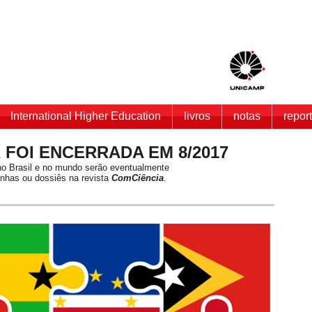
International Higher Education
livros
notas
repor
 FOI ENCERRADA EM 8/2017
no Brasil e no mundo serão eventualmente
enhas ou dossiês na revista
ComCiência
.