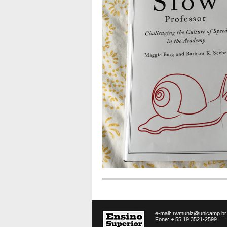
e-mail:
rwmuniz@unicamp.br
Fone: + 55 19 3521-2599